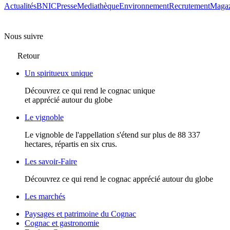
Actualités
BNIC
Presse
Mediathèque
Environnement
Recrutement
Magaz
Nous suivre
Retour
Un spiritueux unique
Découvrez ce qui rend le cognac unique
et apprécié autour du globe
Le vignoble
Le vignoble de l'appellation s'étend sur plus de 88 337
hectares, répartis en six crus.
Les savoir-Faire
Découvrez ce qui rend le cognac apprécié autour du globe
Les marchés
Paysages et patrimoine du Cognac
Cognac et gastronomie